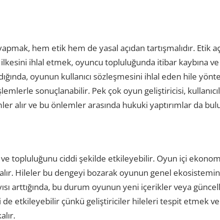
yapmak, hem etik hem de yasal açıdan tartışmalıdır. Etik a
kesini ihlal etmek, oyuncu topluluğunda itibar kaybına ve 
ıldığında, oyunun kullanıcı sözleşmesini ihlal eden hile yön
emlerle sonuçlanabilir. Pek çok oyun geliştiricisi, kullanıc
ler alır ve bu önlemler arasında hukuki yaptırımlar da bulu
ve topluluğunu ciddi şekilde etkileyebilir. Oyun içi ekonomi
 alır. Hileler bu dengeyi bozarak oyunun genel ekosistemine
yısı arttığında, bu durum oyunun yeni içerikler veya günc
de etkileyebilir çünkü geliştiriciler hileleri tespit etmek v
lır.