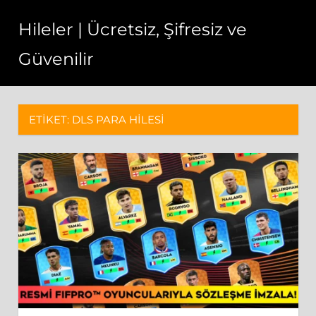
Skip
Hileler | Ücretsiz, Şifresiz ve
to
content
Güvenilir
Oyun
hilesi,
sosyal
ETIKET:
DLS PARA HILESI
medya
hileleri,
apk
dosyalar
ve
aradığınız
botlar.